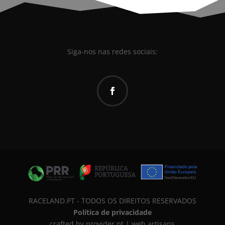
Siga-nos nas redes sociais:
RACELAND.PT - TODOS OS DIREITOS RESERVADOS
Política de privacidade
crafted by provider.pt | web artisans