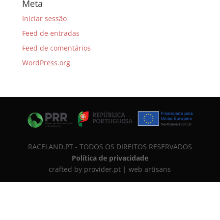
Meta
Iniciar sessão
Feed de entradas
Feed de comentários
WordPress.org
RACELAND.PT - TODOS OS DIREITOS RESERVADOS
Política de privacidade
crafted by provider.pt | web artisans