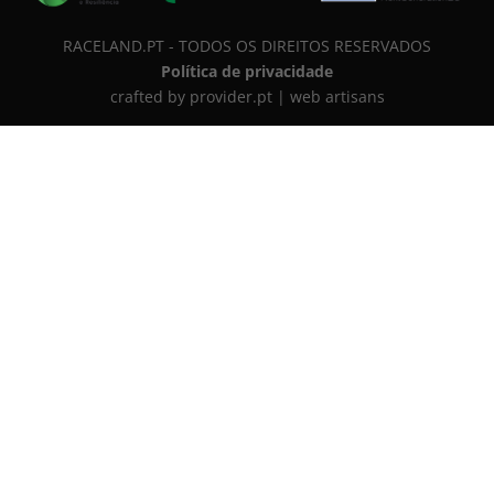
RACELAND.PT - TODOS OS DIREITOS RESERVADOS
Política de privacidade
crafted by provider.pt | web artisans