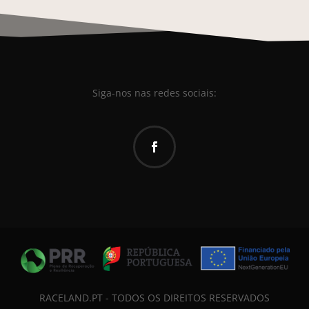
Siga-nos nas redes sociais:
RACELAND.PT - TODOS OS DIREITOS RESERVADOS